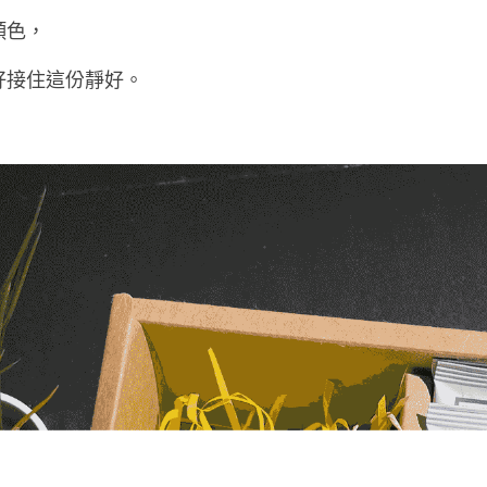
顏色，
好接住這份靜好。